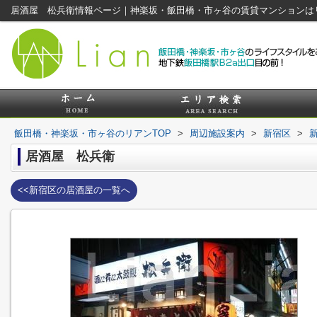
居酒屋 松兵衛情報ページ｜神楽坂・飯田橋・市ヶ谷の賃貸マンションは
飯田橋・神楽坂・市ヶ谷のリアンTOP
>
周辺施設案内
>
新宿区
>
居酒屋 松兵衛
<<新宿区の居酒屋の一覧へ