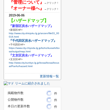
『管理について』
←クリック！
『オーナー様へ』
←クリック！
2019-06-06
【ハザードマップ】
『新宿区洪水ハザードマップ』
<新宿区HP>
http://www.city.shinjuku.lg.jp/anzen/file03_00
016.html
『千代田区洪水ハザードマップ』
<千代田区HP>
https://www.city.chiyoda.lg.jp/koho/kurashi/bo
sai/suigai/map.html
『文京区洪水ハザードマップ』
<文京区HP>
http://www.city.bunkyo.lg.jp/bosai/bosai/bous
ai/Panfu/hazard.html
更新情報一覧
掲載物件数
件
公開物件数
件
本日の更新件数
件