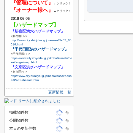
『管理について』
←クリック！
『オーナー様へ』
←クリック！
2019-06-06
【ハザードマップ】
『新宿区洪水ハザードマップ』
<新宿区HP>
http://www.city.shinjuku.lg.jp/anzen/file03_00
016.html
『千代田区洪水ハザードマップ』
<千代田区HP>
https://www.city.chiyoda.lg.jp/koho/kurashi/bo
sai/suigai/map.html
『文京区洪水ハザードマップ』
<文京区HP>
http://www.city.bunkyo.lg.jp/bosai/bosai/bous
ai/Panfu/hazard.html
更新情報一覧
掲載物件数
件
公開物件数
件
本日の更新件数
件