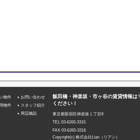
飯田橋・神楽坂・市ヶ谷の賃貸情報は
ン物件
お問い合わせ
ください！
用物件
スタッフ紹介
周辺施設
東京都新宿区神楽坂１丁目9
TEL:03-6265-3315
FAX:03-6265-3316
Copyright(c) 株式会社Lian（リアン）