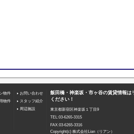
飯田橋・神楽坂・市ヶ谷の賃貸情報は
ン物件
お問い合わせ
ください！
用物件
スタッフ紹介
周辺施設
東京都新宿区神楽坂１丁目9
TEL:03-6265-3315
FAX:03-6265-3316
Copyright(c) 株式会社Lian（リアン）