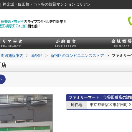
｜神楽坂・飯田橋・市ヶ谷の賃貸マンションはリアン
周辺施設案内
>
新宿区
>
新宿区のコンビニエンスストア
>
ファミリー
町店
へ
ファミリーマート 市谷田町店の詳
所在地
東京都新宿区市谷田町２