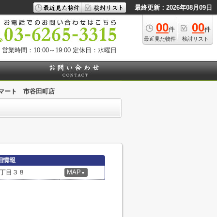
最終更新：2026年08月09日
00
00
件
件
最近見た物件
検討リスト
営業時間：10:00～19:00
定休日：水曜日
マート 市谷田町店
細情報
丁目３８
MAP
▼