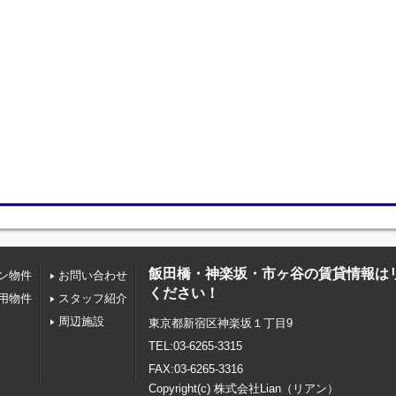
飯田橋・神楽坂・市ヶ谷の賃貸情報は
ン物件
お問い合わせ
ください！
用物件
スタッフ紹介
周辺施設
東京都新宿区神楽坂１丁目9
TEL:03-6265-3315
FAX:03-6265-3316
Copyright(c) 株式会社Lian（リアン）