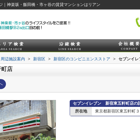
ジ｜神楽坂・飯田橋・市ヶ谷の賃貸マンションはリアン
周辺施設案内
>
新宿区
>
新宿区のコンビニエンスストア
>
セブンイレ
軒町店
へ
セブンイレブン 新宿東五軒町店の
所在地
東京都新宿区東五軒町３