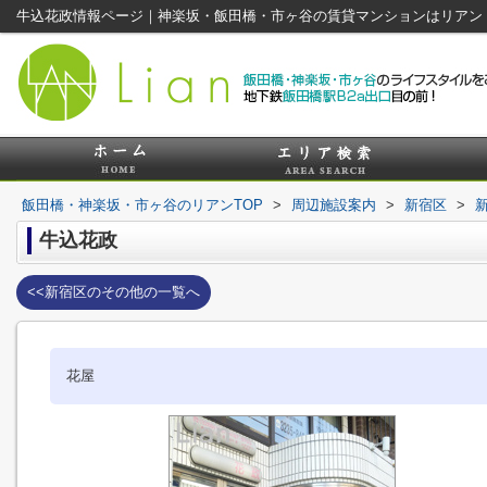
牛込花政情報ページ｜神楽坂・飯田橋・市ヶ谷の賃貸マンションはリアン
飯田橋・神楽坂・市ヶ谷のリアンTOP
>
周辺施設案内
>
新宿区
>
牛込花政
<<新宿区のその他の一覧へ
花屋