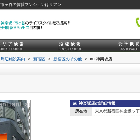
・市ヶ谷の賃貸マンションはリアン
周辺施設案内
>
新宿区
>
新宿区のその他
>
au 神楽坂店
au 神楽坂店の詳細情報
所在地
東京都新宿区神楽坂５丁