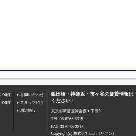
飯田橋・神楽坂・市ヶ谷の賃貸情報は
ン物件
お問い合わせ
ください！
用物件
スタッフ紹介
周辺施設
東京都新宿区神楽坂１丁目9
TEL:03-6265-3315
FAX:03-6265-3316
Copyright(c) 株式会社Lian（リアン）