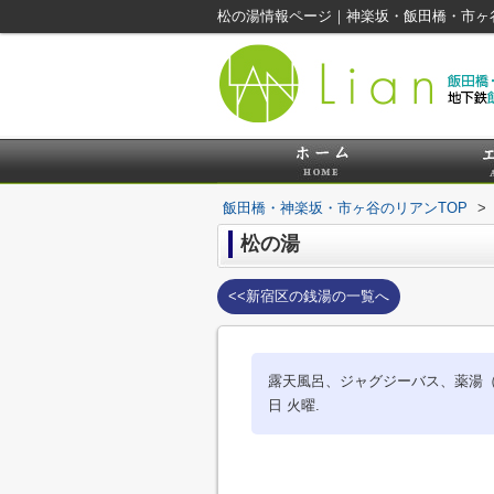
松の湯情報ページ｜神楽坂・飯田橋・市ヶ
飯田橋・神楽坂・市ヶ谷のリアンTOP
>
松の湯
<<新宿区の銭湯の一覧へ
露天風呂、ジャグジーバス、薬湯（生薬）
日 火曜.