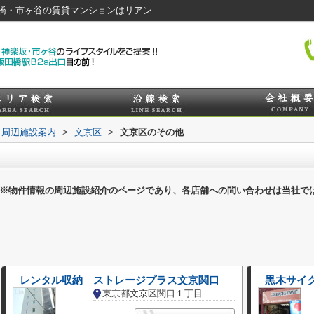
橋・市ヶ谷の賃貸マンションはリアン
周辺施設案内
>
文京区
>
文京区のその他
※物件情報の周辺施設紹介のページであり、各店舗への問い合わせは当社で
レンタル収納 ストレージプラス文京関口
黒木サイ
東京都文京区関口１丁目