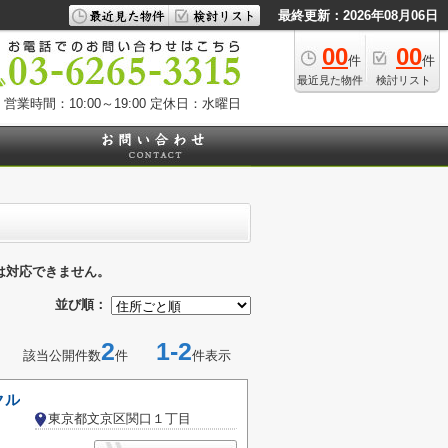
最終更新：2026年08月06日
00
00
件
件
最近見た物件
検討リスト
営業時間：10:00～19:00
定休日：水曜日
は対応できません。
並び順：
2
1-2
該当公開件数
件
件表示
クル
東京都文京区関口１丁目