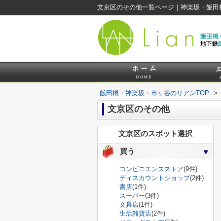
文京区のその他一覧ページ｜神楽坂・飯田
飯田橋・神楽坂・市ヶ谷のリアンTOP
>
文京区のその他
文京区のスポット選択
買う
コンビニエンスストア
(9件)
ディスカウントショップ
(2件)
書店
(1件)
スーパー
(3件)
文具店
(1件)
生活雑貨店
(2件)