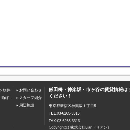
飯田橋・神楽坂・市ヶ谷の賃貸情報は
ン物件
お問い合わせ
ください！
用物件
スタッフ紹介
周辺施設
東京都新宿区神楽坂１丁目9
TEL:03-6265-3315
FAX:03-6265-3316
Copyright(c) 株式会社Lian（リアン）