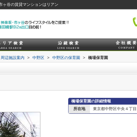
市ヶ谷の賃貸マンションはリアン
周辺施設案内
>
中野区
>
中野区の保育園
>
橋場保育園
橋場保育園の詳細情報
所在地
東京都中野区中央４丁目