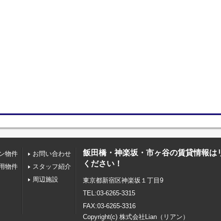
飯田橋・神楽坂・市ヶ谷の賃貸情報は
ン物件
お問い合わせ
ください！
用物件
スタッフ紹介
周辺施設
東京都新宿区神楽坂１丁目9
TEL:03-6265-3315
FAX:03-6265-3316
Copyright(c) 株式会社Lian（リアン）