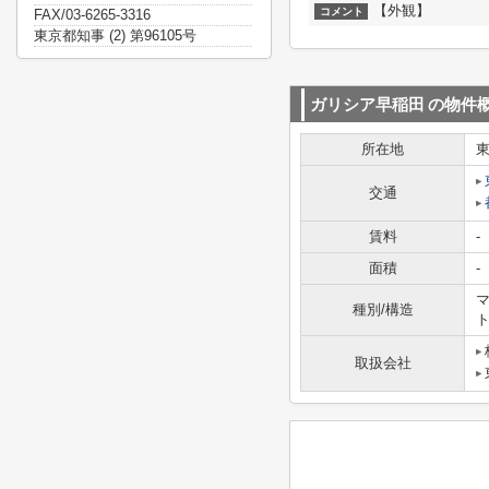
【外観】
コメント
FAX/03-6265-3316
東京都知事 (2) 第96105号
ガリシア早稲田
の物件
所在地
交通
賃料
-
面積
-
マ
種別/構造
取扱会社