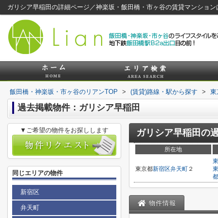
ガリシア早稲田の詳細ページ／神楽坂・飯田橋・市ヶ谷の賃貸マンション
飯田橋・神楽坂・市ヶ谷のリアンTOP
>
(賃貸)路線・駅から探す
>
東
過去掲載物件：ガリシア早稲田
▼ご希望の物件をお探しします
ガリシア早稲田
の
所在地
東京都
新宿区
弁天町
２
同じエリアの物件
新宿区
物件情報
弁天町