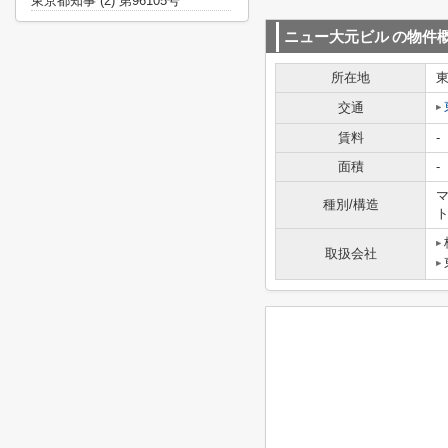
東京都知事 (2) 第96105号
ニュー大元ビル
の物件
所在地
交通
賃料
-
面積
-
マ
種別/構造
取扱会社