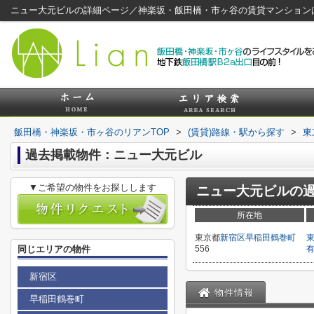
ニュー大元ビルの詳細ページ／神楽坂・飯田橋・市ヶ谷の賃貸マンション
飯田橋・神楽坂・市ヶ谷のリアンTOP
>
(賃貸)路線・駅から探す
>
東
過去掲載物件：ニュー大元ビル
▼ご希望の物件をお探しします
ニュー大元ビル
の
所在地
東京都
新宿区
早稲田鶴巻町
同じエリアの物件
556
新宿区
物件情報
早稲田鶴巻町