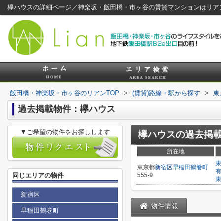
欅ハウスの詳細ページ／神楽坂・飯田橋・市ヶ谷の賃貸マンションはリア
飯田橋・神楽坂・市ヶ谷のリアンTOP
>
(賃貸)路線・駅から探す
>
東
過去掲載物件：欅ハウス
▼ご希望の物件をお探しします
欅ハウス
の過去掲
所在地
東京都
新宿区
早稲田鶴巻町
同じエリアの物件
555-9
新宿区
物件情報
早稲田鶴巻町