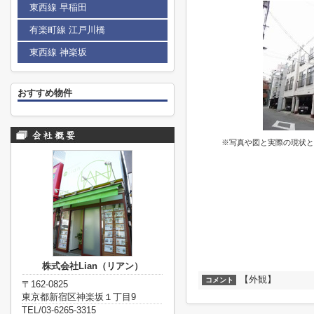
東西線 早稲田
有楽町線 江戸川橋
東西線 神楽坂
おすすめ物件
※写真や図と実際の現状と
株式会社Lian（リアン）
【外観】
コメント
〒162-0825
東京都新宿区神楽坂１丁目9
TEL/03-6265-3315