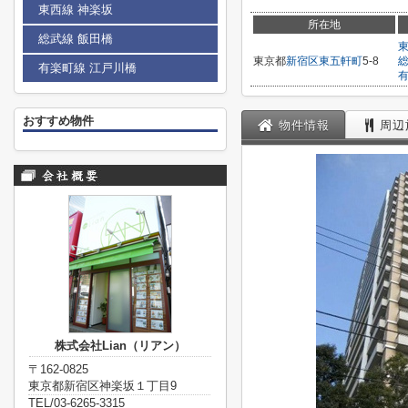
東西線 神楽坂
所在地
総武線 飯田橋
東京都
新宿区
東五軒町
5-8
有楽町線 江戸川橋
おすすめ物件
物件情報
周辺
株式会社Lian（リアン）
〒162-0825
東京都新宿区神楽坂１丁目9
TEL/03-6265-3315