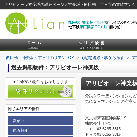
アリビオーレ神楽坂の詳細ページ／神楽坂・飯田橋・市ヶ谷の賃貸マンシ
飯田橋・神楽坂・市ヶ谷のリアンTOP
>
(賃貸)路線・駅から探す
>
東
過去掲載物件：アリビオーレ神楽坂
▼ご希望の物件をお探しします
アリビオーレ神楽
分譲タワー型マンションなど
気になるマンションの空室状
同じエリアの物件
東京都新宿区神楽坂1-9
新宿区
株式会社リアン
ＴＥＬ03-6265-3315
東五軒町
ＦＡＸ03-6265-3316