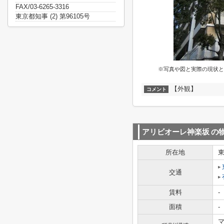
FAX/03-6265-3316
東京都知事 (2) 第96105号
※写真や図と実際の現状と
【外観】
コメント
アリビオーレ神楽坂
の
所在地
交通
賃料
-
面積
-
マ