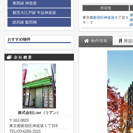
東西線 神楽坂
所在地
都営大江戸線 牛込神楽坂
東京都
新宿区
神楽坂
６丁目５
総武線 飯田橋
９－２
おすすめ物件
物件情報
周辺
株式会社Lian（リアン）
〒162-0825
東京都新宿区神楽坂１丁目9
TEL/03-6265-3315