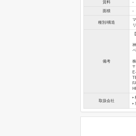
賃料
-
面積
-
マ
種別/構造
【
備考
株
〒
E-
T
F
HP
取扱会社