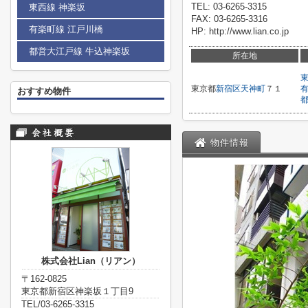
TEL: 03-6265-3315
東西線 神楽坂
FAX: 03-6265-3316
有楽町線 江戸川橋
HP: http://www.lian.co.jp
都営大江戸線 牛込神楽坂
所在地
東京都
新宿区
天神町
７１
おすすめ物件
物件情報
株式会社Lian（リアン）
〒162-0825
東京都新宿区神楽坂１丁目9
TEL/03-6265-3315