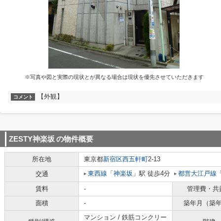
※写真や図と実際の現状とが異なる場合は現状を優先させていただきます
【外観】
コメント
ZESTY神楽坂
の物件概要
所在地
東京都
新宿区
西五軒町
2-13
東西線
「
神楽坂
」駅 徒歩4分
都営大江戸線
交通
賃料
-
管理費・共
面積
-
築年月（築
マンション / 鉄筋コンクリー