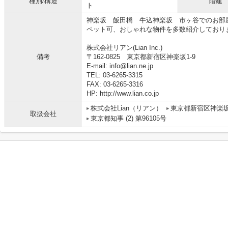
種別/構造
階建
ト
神楽坂 飯田橋 牛込神楽坂 市ヶ谷でのお部
ペット可、おしゃれな物件を多数紹介しており
株式会社リアン(Lian Inc.)
備考
〒162-0825 東京都新宿区神楽坂1-9
E-mail: info@lian.ne.jp
TEL: 03-6265-3315
FAX: 03-6265-3316
HP: http://www.lian.co.jp
株式会社Lian（リアン）
東京都新宿区神楽
取扱会社
東京都知事 (2) 第96105号