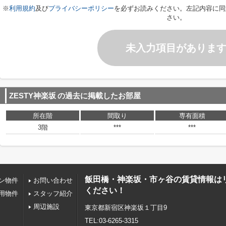
※
利用規約
及び
プライバシーポリシー
を必ずお読みください。左記内容に同
さい。
未入力項目がありま
ZESTY神楽坂
の過去に掲載したお部屋
所在階
間取り
専有面積
3階
***
***
飯田橋・神楽坂・市ヶ谷の賃貸情報は
ン物件
お問い合わせ
ください！
用物件
スタッフ紹介
周辺施設
東京都新宿区神楽坂１丁目9
TEL:03-6265-3315