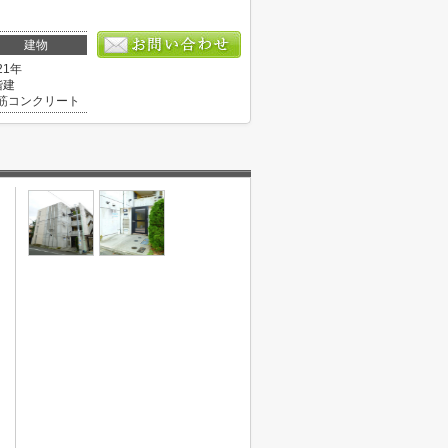
建物
21年
階建
筋コンクリート