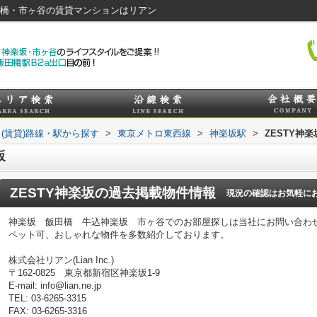
田橋・市ヶ谷の賃貸マンションはリアン
(賃貸)路線・駅から探す
>
東京メトロ東西線
>
神楽坂駅
>
ZESTY神楽
坂
ZESTY神楽坂
の過去掲載物件情報
現況の確認はお気軽に
神楽坂 飯田橋 牛込神楽坂 市ヶ谷でのお部屋探しは当社にお問い合わ
ペット可、おしゃれな物件を多数紹介しております。
株式会社リアン(Lian Inc.)
〒162-0825 東京都新宿区神楽坂1-9
E-mail: info@lian.ne.jp
TEL: 03-6265-3315
FAX: 03-6265-3316