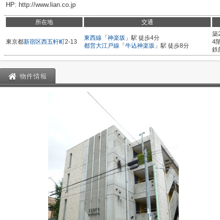
HP: http://www.lian.co.jp
所在地
交通
築
東西線
「
神楽坂
」駅 徒歩4分
東京都
新宿区
西五軒町
2-13
4
都営大江戸線
「
牛込神楽坂
」駅 徒歩8分
鉄
物件情報