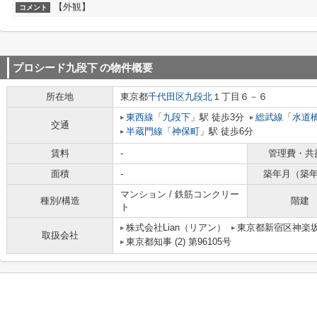
【外観】
コメント
プロシード九段下
の物件概要
所在地
東京都
千代田区
九段北
１丁目６－６
東西線
「
九段下
」駅 徒歩3分
総武線
「
水道
交通
半蔵門線
「
神保町
」駅 徒歩6分
賃料
-
管理費・共
面積
-
築年月（築
マンション / 鉄筋コンクリー
種別/構造
階建
ト
株式会社Lian（リアン）
東京都新宿区神楽
取扱会社
東京都知事 (2) 第96105号