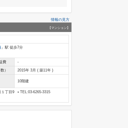
情報の見方
【マンション】
橋
」駅 徒歩7分
益費
-
年数）
2015年 3月 ( 築11年 )
10階建
坂１丁目9
TEL:03-6265-3315