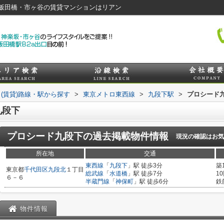
飯田橋・市ヶ谷の賃貸マンションはリアン
(賃貸)路線・駅から探す
>
東京メトロ東西線
>
九段下駅
>
プロシード
九段下
プロシード九段下
の過去掲載物件情報
現況の確認はお気
所在地
交通
東西線
「
九段下
」駅 徒歩3分
築
東京都
千代田区
九段北
１丁目
総武線
「
水道橋
」駅 徒歩7分
1
６－６
半蔵門線
「
神保町
」駅 徒歩6分
鉄
物件情報