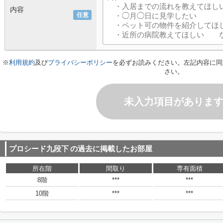
内容
任意
※
利用規約
及び
プライバシーポリシー
を必ずお読みください。左記内容に同
さい。
未入力項目がありま
プロシード九段下
の過去に掲載したお部屋
所在階
間取り
専有面積
8階
***
***
10階
***
***