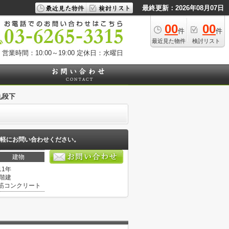
最終更新：2026年08月07日
00
00
件
件
最近見た物件
検討リスト
営業時間：10:00～19:00
定休日：水曜日
九段下
軽にお問い合わせください。
建物
11年
0階建
筋コンクリート