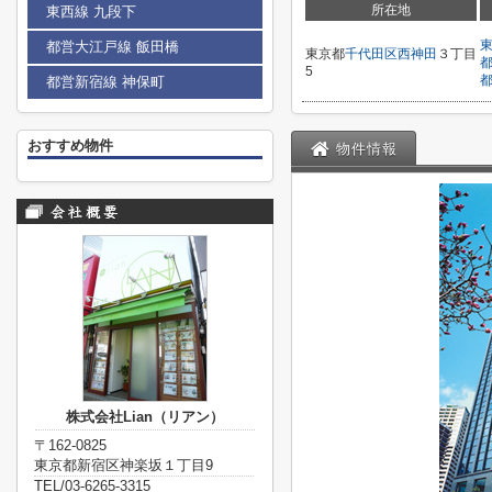
所在地
東西線 九段下
都営大江戸線 飯田橋
東京都
千代田区
西神田
３丁目
5
都営新宿線 神保町
おすすめ物件
物件情報
株式会社Lian（リアン）
〒162-0825
東京都新宿区神楽坂１丁目9
TEL/03-6265-3315