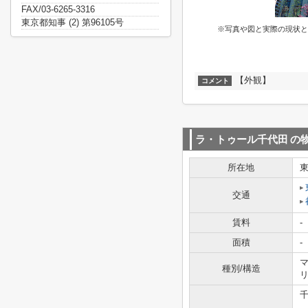
FAX/03-6265-3316
東京都知事 (2) 第96105号
※写真や図と実際の現状と
【外観】
コメント
ラ・トゥール千代田
の
所在地
交通
賃料
-
面積
-
マ
種別/構造