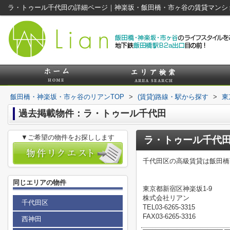
ラ・トゥール千代田の詳細ページ｜神楽坂・飯田橋・市ヶ谷の賃貸マンシ
飯田橋・神楽坂・市ヶ谷のリアンTOP
>
(賃貸)路線・駅から探す
>
東
過去掲載物件：ラ・トゥール千代田
▼ご希望の物件をお探しします
ラ・トゥール千代
千代田区の高級賃貸は飯田橋
同じエリアの物件
東京都新宿区神楽坂1-9
株式会社リアン
千代田区
TEL03-6265-3315
FAX03-6265-3316
西神田