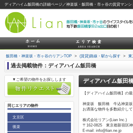
ディアハイム飯田橋の詳細ページ／神楽坂・飯田橋・市ヶ谷の賃貸マンシ
飯田橋・神楽坂・市ヶ谷のリアンTOP
>
(賃貸)路線・駅から探す
>
東
過去掲載物件：ディアハイム飯田橋
▼ご希望の物件をお探しします
ディアハイム飯田
【ディアハイム飯田橋】の最
神楽坂 飯田橋 牛込神楽坂
同じエリアの物件
お洒落な物件を多数紹介して
文京区
株式会社リアン(Lian Inc.)
〒162-0825 東京都新宿区神
後楽
E-mail: info@lian.ne.jp