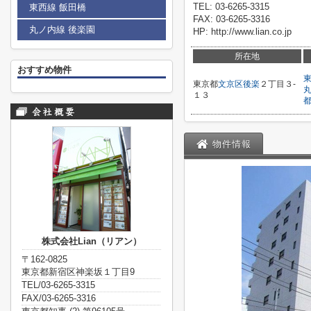
TEL: 03-6265-3315
東西線 飯田橋
FAX: 03-6265-3316
丸ノ内線 後楽園
HP: http://www.lian.co.jp
所在地
おすすめ物件
東京都
文京区
後楽
２丁目３-
１３
物件情報
株式会社Lian（リアン）
〒162-0825
東京都新宿区神楽坂１丁目9
TEL/03-6265-3315
FAX/03-6265-3316