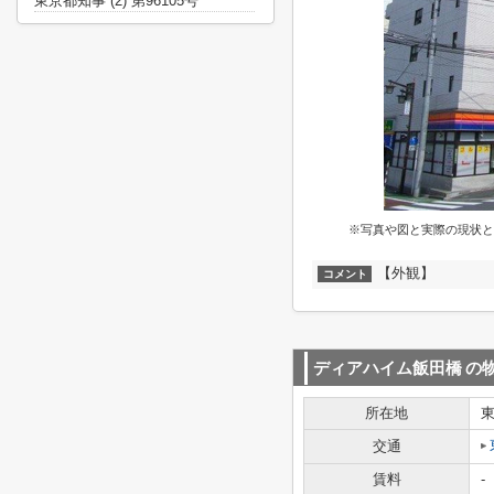
東京都知事 (2) 第96105号
※写真や図と実際の現状と
【外観】
コメント
ディアハイム飯田橋
の
所在地
交通
賃料
-