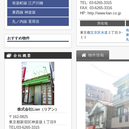
TEL: 03-6265-3315
有楽町線 江戸川橋
FAX: 03-6265-3316
東西線 神楽坂
HP: http://www.lian.co.jp
丸ノ内線 茗荷谷
所在地
東京都
文京区
水道
２丁目９-
１１
おすすめ物件
物件情報
株式会社Lian（リアン）
〒162-0825
東京都新宿区神楽坂１丁目9
TEL/03-6265-3315