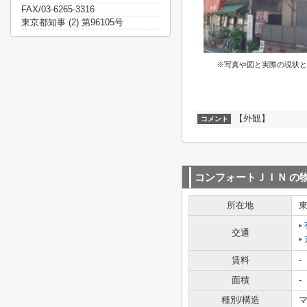
FAX/03-6265-3316
東京都知事 (2) 第96105号
※写真や図と実際の現状と
【外観】
コメント
コンフォートＪＩＮ
の
所在地
交通
賃料
-
面積
-
種別/構造
マ