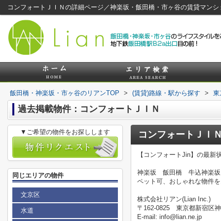
コンフォートＪＩＮの詳細ページ／神楽坂・飯田橋・市ヶ谷の賃貸マンシ
飯田橋・神楽坂・市ヶ谷のリアンTOP
>
(賃貸)路線・駅から探す
>
東
過去掲載物件：コンフォートＪＩＮ
▼ご希望の物件をお探しします
コンフォートＪＩ
【コンフォートJin】の最
神楽坂 飯田橋 牛込神楽坂
同じエリアの物件
ペット可、おしゃれな物件を
文京区
株式会社リアン(Lian Inc.)
〒162-0825 東京都新宿区神
水道
E-mail: info@lian.ne.jp