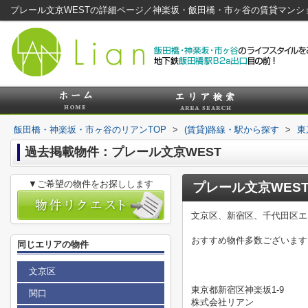
プレール文京WESTの詳細ページ／神楽坂・飯田橋・市ヶ谷の賃貸マンシ
飯田橋・神楽坂・市ヶ谷のリアンTOP
>
(賃貸)路線・駅から探す
>
東
過去掲載物件：プレール文京WEST
▼ご希望の物件をお探しします
プレール文京WES
文京区、新宿区、千代田区エ
おすすめ物件多数ございます
同じエリアの物件
文京区
東京都新宿区神楽坂1-9
関口
株式会社リアン