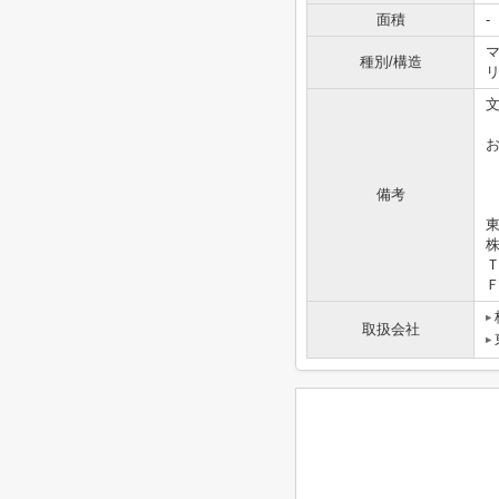
面積
-
マ
種別/構造
備考
東
Ｔ
Ｆ
取扱会社