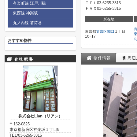
ＴＥＬ03-6265-3315
有楽町線 江戸川橋
ＦＡＸ03-6265-3316
東西線 神楽坂
所在地
丸ノ内線 茗荷谷
東京都
文京区
関口
１丁目
10−17
おすすめ物件
物件情報
周辺
株式会社Lian（リアン）
〒162-0825
東京都新宿区神楽坂１丁目9
TEL/03-6265-3315