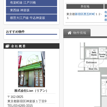
有楽町線 江戸川橋
所在地
東西線 神楽坂
東京都
新宿区
西五軒町
１２-
都営大江戸線 牛込神楽坂
１
おすすめ物件
物件情報
株式会社Lian（リアン）
〒162-0825
東京都新宿区神楽坂１丁目9
TEL/03-6265-3315