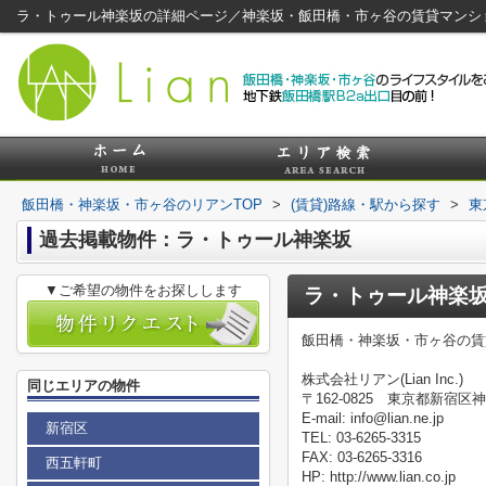
ラ・トゥール神楽坂の詳細ページ／神楽坂・飯田橋・市ヶ谷の賃貸マンシ
飯田橋・神楽坂・市ヶ谷のリアンTOP
>
(賃貸)路線・駅から探す
>
東
過去掲載物件：ラ・トゥール神楽坂
▼ご希望の物件をお探しします
ラ・トゥール神楽
飯田橋・神楽坂・市ヶ谷の賃
株式会社リアン(Lian Inc.)
同じエリアの物件
〒162-0825 東京都新宿区神
E-mail: info@lian.ne.jp
新宿区
TEL: 03-6265-3315
FAX: 03-6265-3316
西五軒町
HP: http://www.lian.co.jp