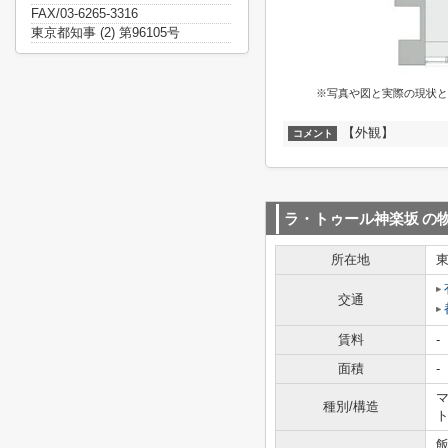
FAX/03-6265-3316
東京都知事 (2) 第96105号
※写真や図と実際の現状と
【外観】
コメント
ラ・トゥール神楽坂
の
所在地
交通
賃料
-
面積
-
マ
種別/構造