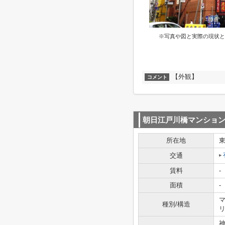
※写真や図と実際の現状と
【外観】
コメント
朝日江戸川橋マンショ
所在地
交通
賃料
-
面積
-
マ
種別/構造