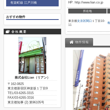
HP: http://www.lian.co.jp
有楽町線 江戸川橋
所在地
おすすめ物件
東京都
文京区
関口
１丁目10-
11
物件情報
株式会社Lian（リアン）
〒162-0825
東京都新宿区神楽坂１丁目9
TEL/03-6265-3315
FAX/03-6265-3316
東京都知事 (2) 第96105号