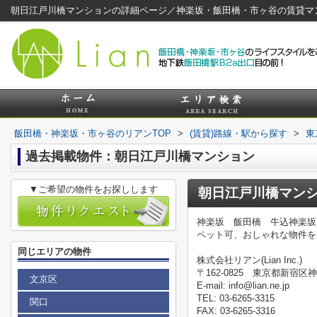
朝日江戸川橋マンションの詳細ページ／神楽坂・飯田橋・市ヶ谷の賃貸マ
飯田橋・神楽坂・市ヶ谷のリアンTOP
>
(賃貸)路線・駅から探す
>
東
過去掲載物件：朝日江戸川橋マンション
▼ご希望の物件をお探しします
朝日江戸川橋マン
神楽坂 飯田橋 牛込神楽坂
ペット可、おしゃれな物件を
同じエリアの物件
株式会社リアン(Lian Inc.)
〒162-0825 東京都新宿区神
文京区
E-mail: info@lian.ne.jp
TEL: 03-6265-3315
関口
FAX: 03-6265-3316