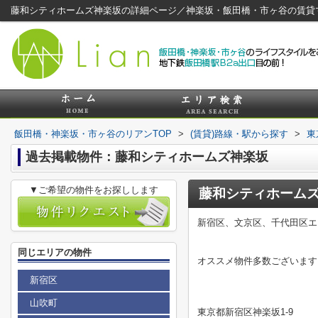
藤和シティホームズ神楽坂の詳細ページ／神楽坂・飯田橋・市ヶ谷の賃貸
飯田橋・神楽坂・市ヶ谷のリアンTOP
>
(賃貸)路線・駅から探す
>
東
過去掲載物件：藤和シティホームズ神楽坂
▼ご希望の物件をお探しします
藤和シティホーム
新宿区、文京区、千代田区エ
同じエリアの物件
オススメ物件多数ございます
新宿区
山吹町
東京都新宿区神楽坂1-9