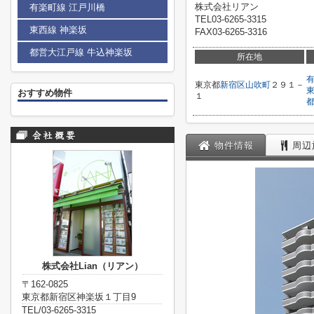
株式会社リアン
有楽町線 江戸川橋
TEL03-6265-3315
東西線 神楽坂
FAX03-6265-3316
都営大江戸線 牛込神楽坂
所在地
東京都
新宿区
山吹町
２９１－
おすすめ物件
１
物件情報
周辺
株式会社Lian（リアン）
〒162-0825
東京都新宿区神楽坂１丁目9
TEL/03-6265-3315