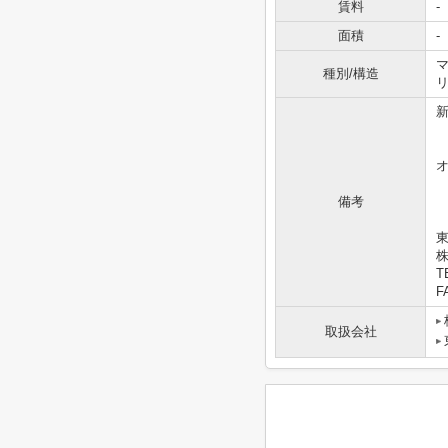
賃料
-
面積
-
マ
種別/構造
備考
東
T
F
取扱会社