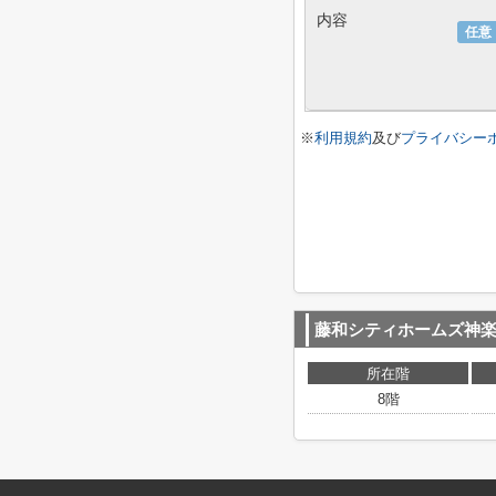
内容
任意
※
利用規約
及び
プライバシー
藤和シティホームズ神
所在階
8階