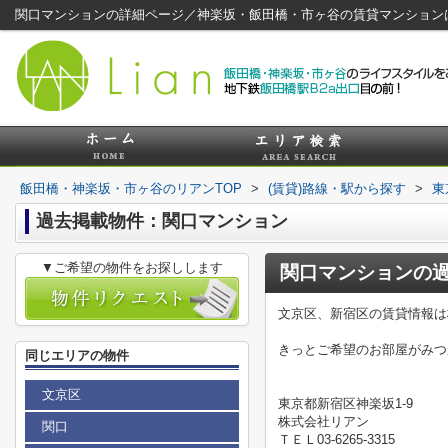
関口マンションの詳細ページ／神楽坂・飯田橋・市ヶ谷の賃貸マンション
飯田橋・神楽坂・市ヶ谷のリアンTOP
>
(賃貸)路線・駅から探す
>
東
過去掲載物件：関口マンション
▼ご希望の物件をお探しします
関口マンション
の
文京区、新宿区の賃貸情報は
きっとご希望のお部屋がみつ
同じエリアの物件
文京区
東京都新宿区神楽坂1-9
株式会社リアン
関口
ＴＥＬ03-6265-3315