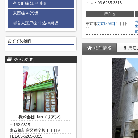
ＦＡＸ03-6265-3316
有楽町線 江戸川橋
東西線 神楽坂
所在地
都営大江戸線 牛込神楽坂
東京都
文京区
関口
１丁目6-
11
おすすめ物件
物件情報
周辺
株式会社Lian（リアン）
〒162-0825
東京都新宿区神楽坂１丁目9
TEL/03-6265-3315