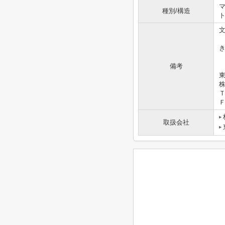
マ
種別/構造
備考
東
Ｔ
Ｆ
取扱会社