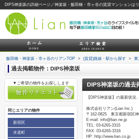
DIPS神楽坂の詳細ページ／神楽坂・飯田橋・市ヶ谷の賃貸マンションは
飯田橋・神楽坂・市ヶ谷のリアンTOP
>
(賃貸)路線・駅から探す
>
東
過去掲載物件：DIPS神楽坂
▼ご希望の物件をお探しします
DIPS神楽坂
の過去
【DIPS神楽坂】の最新状
株式会社リアン(Lian Inc.)
同じエリアの物件
〒162-0825 東京都新宿区神
E-mail: info@lian.ne.jp
新宿区
TEL: 03-6265-3315
FAX: 03-6265-3316
水道町
HP: http://www.lian.co.jp