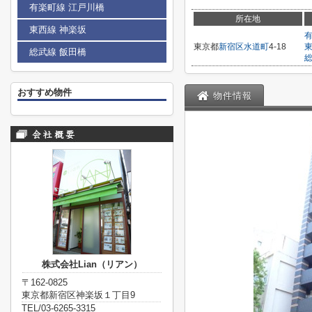
有楽町線 江戸川橋
所在地
東西線 神楽坂
東京都
新宿区
水道町
4-18
総武線 飯田橋
おすすめ物件
物件情報
株式会社Lian（リアン）
〒162-0825
東京都新宿区神楽坂１丁目9
TEL/03-6265-3315