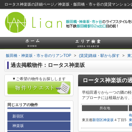
ロータス神楽坂の詳細ページ／神楽坂・飯田橋・市ヶ谷の賃貸マンション
飯田橋・神楽坂・市ヶ谷のリアンTOP
>
(賃貸)路線・駅から探す
>
東
過去掲載物件：ロータス神楽坂
▼ご希望の物件をお探しします
ロータス神楽坂
の
早稲田通りから一つの隣の軽
アプローチには植栽があり、
同じエリアの物件
所在地
新宿区
東京都
新宿区
神楽坂
４丁目5
神楽坂