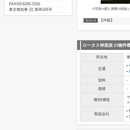
FAX/03-6265-3316
※写真や図と実際の現状と
東京都知事 (2) 第96105号
【外観】
コメント
ロータス神楽坂
の物件
所在地
交通
賃料
-
面積
-
マ
種別/構造
取扱会社