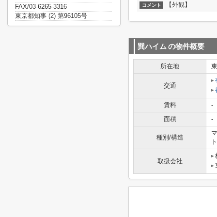
【外観】
コメント
FAX/03-6265-3316
東京都知事 (2) 第96105号
巽ハイム
の物件概要
所在地
交通
賃料
-
面積
-
マ
種別/構造
取扱会社