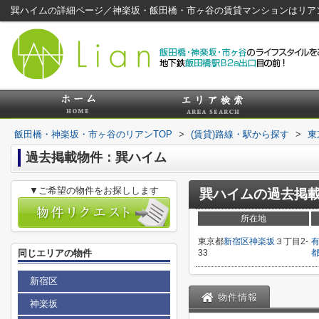
巽ハイムの詳細ページ／神楽坂・飯田橋・市ヶ谷の賃貸マンションはリア
飯田橋・神楽坂・市ヶ谷のリアンTOP
>
(賃貸)路線・駅から探す
>
東
過去掲載物件：巽ハイム
▼ご希望の物件をお探しします
巽ハイム
の過去掲
所在地
東京都
新宿区
神楽坂
３丁目2-
同じエリアの物件
33
新宿区
物件情報
神楽坂