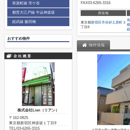
FAX03-6265-3316
有楽町線 市ケ谷
都営大江戸線 牛込神楽坂
所在地
総武線 飯田橋
東京都
新宿区
市谷砂土原町
３
丁目8
おすすめ物件
物件情報
株式会社Lian（リアン）
〒162-0825
東京都新宿区神楽坂１丁目9
TEL/03-6265-3315