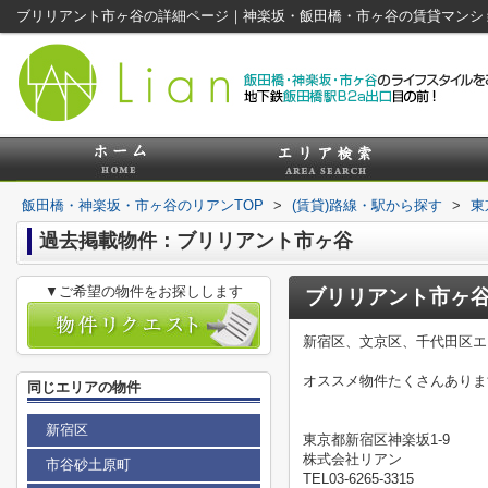
ブリリアント市ヶ谷の詳細ページ｜神楽坂・飯田橋・市ヶ谷の賃貸マンシ
飯田橋・神楽坂・市ヶ谷のリアンTOP
>
(賃貸)路線・駅から探す
>
東
過去掲載物件：ブリリアント市ヶ谷
▼ご希望の物件をお探しします
ブリリアント市ヶ
新宿区、文京区、千代田区エ
オススメ物件たくさんありま
同じエリアの物件
新宿区
東京都新宿区神楽坂1-9
株式会社リアン
市谷砂土原町
TEL03-6265-3315