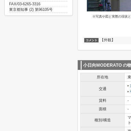
FAX/03-6265-3316
東京都知事 (2) 第96105号
※写真や図と実際の現状と
【外観】
コメント
小日向MODERATO
の
所在地
交通
賃料
-
面積
-
マ
種別/構造