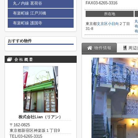
FAX03-6265-3316
丸ノ内線 茗荷谷
有楽町線 江戸川橋
所在地
有楽町線 護国寺
東京都
文京区
小日向
２丁目
31-8
おすすめ物件
物件情報
周辺
株式会社Lian（リアン）
〒162-0825
東京都新宿区神楽坂１丁目9
TEL/03-6265-3315