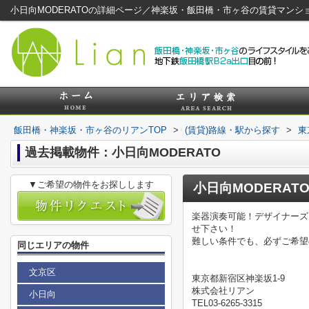
小日向MODERATOの詳細ページ／神楽坂・飯田橋・市ヶ谷の賃貸マンシ
飯田橋・神楽坂・市ヶ谷のリアンTOP
>
(賃貸)路線・駅から探す
>
東
過去掲載物件：小日向MODERATO
▼ご希望の物件をお探しします
小日向MODERAT
楽器演奏可能！デザイナーズ
せ下さい！
難しい条件でも、必ずご希望
同じエリアの物件
文京区
東京都新宿区神楽坂1-9
株式会社リアン
小日向
TEL03-6265-3315