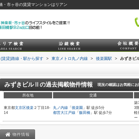
橋・市ヶ谷の賃貸マンションはリアン
(賃貸)路線・駅から探す
>
東京メトロ丸ノ内線
>
後楽園駅
>
みずきビ
Ⅱ
みずきビルⅡ
の過去掲載物件情報
現況の確認はお気軽にお
所在地
交通
築
東京都
文京区
後楽
２丁目18-
丸ノ内線
「
後楽園
」駅 徒歩5分
3
14
都営大江戸線
「
飯田橋
」駅 徒歩7分
軽
ー
物件情報