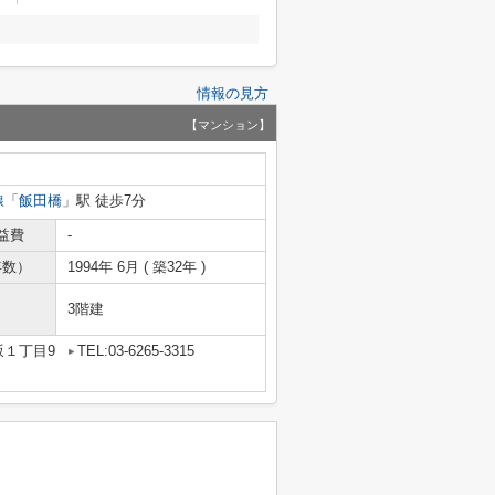
情報の見方
【マンション】
線
「
飯田橋
」駅 徒歩7分
益費
-
年数）
1994年 6月 ( 築32年 )
3階建
坂１丁目9
TEL:03-6265-3315