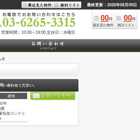
最終更新：2026年08月09日
00
00
件
件
最近見た物件
検討リスト
営業時間：10:00～19:00
定休日：水曜日
ルⅡ
問い合わせください。
建物
32年
階建
量気泡コンクリ
ト