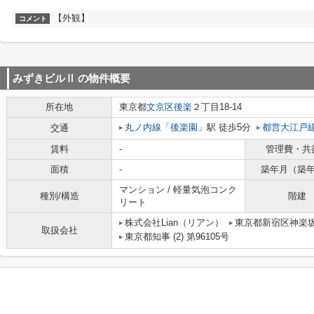
【外観】
コメント
みずきビルⅡ
の物件概要
所在地
東京都
文京区
後楽
２丁目18-14
丸ノ内線
「
後楽園
」駅 徒歩5分
都営大江戸
交通
賃料
-
管理費・共
面積
-
築年月（築
マンション / 軽量気泡コンク
種別/構造
階建
リート
株式会社Lian（リアン）
東京都新宿区神楽
取扱会社
東京都知事 (2) 第96105号