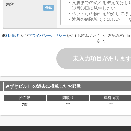
内容
任意
※
利用規約
及び
プライバシーポリシー
を必ずお読みください。左記内容に同
さい。
未入力項目がありま
みずきビルⅡ
の過去に掲載したお部屋
所在階
間取り
専有面積
2階
***
***