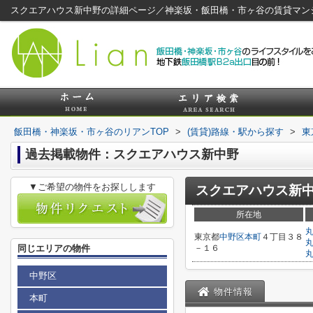
スクエアハウス新中野の詳細ページ／神楽坂・飯田橋・市ヶ谷の賃貸マン
飯田橋・神楽坂・市ヶ谷のリアンTOP
>
(賃貸)路線・駅から探す
>
東
過去掲載物件：スクエアハウス新中野
▼ご希望の物件をお探しします
スクエアハウス新
所在地
東京都
中野区
本町
４丁目３８
同じエリアの物件
－１６
中野区
物件情報
本町