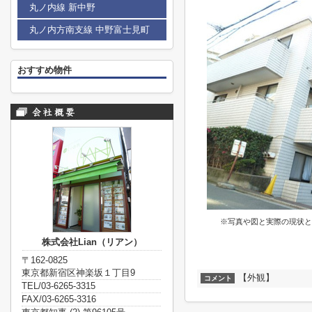
丸ノ内線 新中野
丸ノ内方南支線 中野富士見町
おすすめ物件
※写真や図と実際の現状と
株式会社Lian（リアン）
〒162-0825
東京都新宿区神楽坂１丁目9
【外観】
コメント
TEL/03-6265-3315
FAX/03-6265-3316