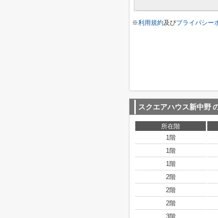
※
利用規約
及び
プライバシー
スクエアハウス新中野
所在階
1階
1階
1階
2階
2階
2階
3階