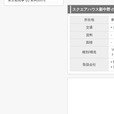
東京都知事 (2) 第96105号
スクエアハウス新中野
所在地
交通
賃料
-
面積
-
マ
種別/構造
取扱会社