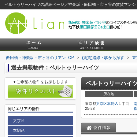
ベルトゥリーハイツの詳細ページ／神楽坂・飯田橋・市ヶ谷の賃貸マンシ
飯田橋・神楽坂・市ヶ谷のリアンTOP
>
(賃貸)路線・駅から探す
>
東
過去掲載物件：ベルトゥリーハイツ
▼ご希望の物件をお探しします
ベルトゥリーハイ
所在地
東京都
文京区
本駒込
１丁目
同じエリアの物件
25-28
文京区
物件情報
本駒込