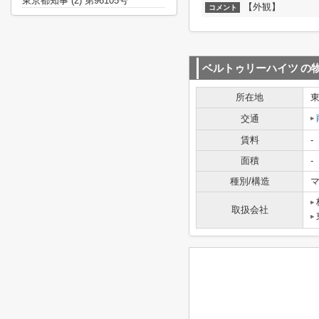
東京都知事 (2) 第96105号
【外観】
コメント
ベルトゥリーハイツ
の
所在地
交通
賃料
-
面積
-
種別/構造
マ
取扱会社