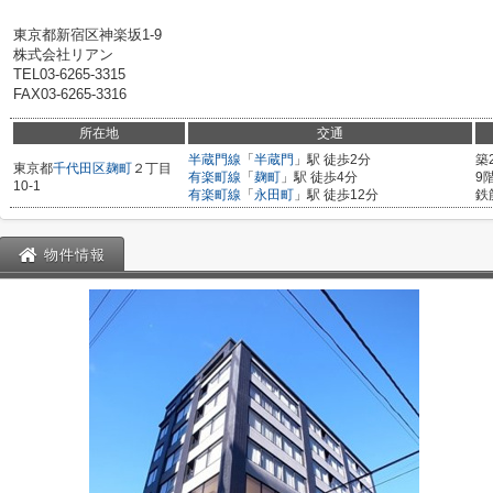
東京都新宿区神楽坂1-9
株式会社リアン
TEL03-6265-3315
FAX03-6265-3316
所在地
交通
半蔵門線
「
半蔵門
」駅 徒歩2分
築
東京都
千代田区
麹町
２丁目
有楽町線
「
麹町
」駅 徒歩4分
9
10-1
有楽町線
「
永田町
」駅 徒歩12分
鉄
物件情報