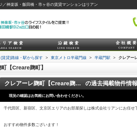
ページ／神楽坂・飯田橋・市ヶ谷の賃貸マンションはリアン
(賃貸)路線・駅から探す
>
東京メトロ半蔵門線
>
半蔵門駅
>
クレアーレ
【Creare麹町】
クレアーレ麹町【Creare麹町】
の過去掲載物件情
現況の確認はお気軽にお問い合わせください。
千代田区、新宿区、文京区エリアのお部屋探しは株式会社リアンにお任せ
おすすめ物件多数ございます！