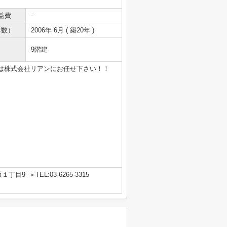
益費
-
年数）
2006年 6月 ( 築20年 )
9階建
は株式会社リアンにお任せ下さい！！
坂１丁目9
TEL:03-6265-3315