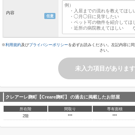
内容
任意
※
利用規約
及び
プライバシーポリシー
を必ずお読みください。左記内容に同
さい。
未入力項目がありま
クレアーレ麹町【Creare麹町】
の過去に掲載したお部屋
所在階
間取り
専有面積
2階
***
***