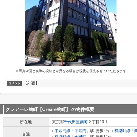
※写真や図と実際の現状とが異なる場合は現状を優先させていただきます
【外観】
コメント
クレアーレ麹町【Creare麹町】
の物件概要
所在地
東京都
千代田区
麹町
２丁目10-1
半蔵門線
「
半蔵門
」駅 徒歩2分
有楽町線
「
交通
有楽町線
「
永田町
」駅 徒歩12分