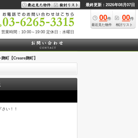
最終更新：2026年08月07日
00
00
件
件
最近見た物件
検討リスト
営業時間：10:00～19:00
定休日：水曜日
麹町【Creare麹町】
報
下さい！！