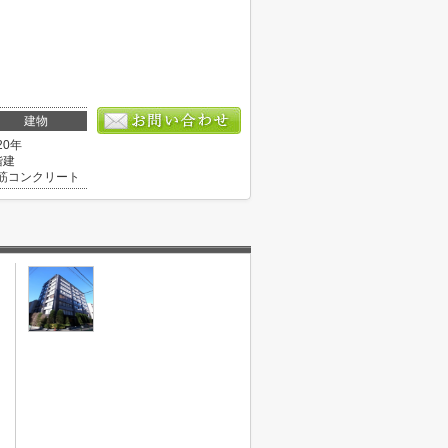
建物
20年
階建
筋コンクリート