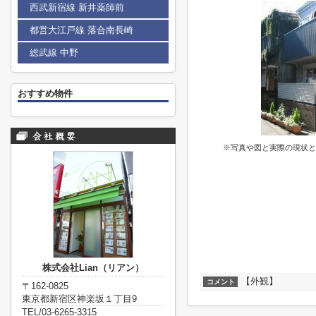
西武新宿線 新井薬師前
都営大江戸線 落合南長崎
総武線 中野
おすすめ物件
※写真や図と実際の現状と
株式会社Lian（リアン）
【外観】
コメント
〒162-0825
東京都新宿区神楽坂１丁目9
TEL/03-6265-3315