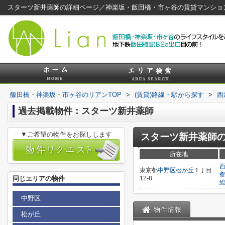
スターツ新井薬師の詳細ページ／神楽坂・飯田橋・市ヶ谷の賃貸マンショ
飯田橋・神楽坂・市ヶ谷のリアンTOP
>
(賃貸)路線・駅から探す
>
西
過去掲載物件：スターツ新井薬師
▼ご希望の物件をお探しします
スターツ新井薬師
所在地
東京都
中野区
松が丘
１丁目
同じエリアの物件
12-8
中野区
物件情報
松が丘