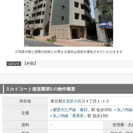
※写真や図と実際の現状とが異なる場合は現状を優先させていただきます
【外観】
コメント
スカイコート後楽園第5
の物件概要
所在地
東京都
文京区
小石川
４丁目１-１０
都営大江戸線
「
春日
」駅 徒歩10分
丸ノ内線
交通
丸ノ内線
「
茗荷谷
」駅 徒歩13分
賃料
-
管理費・共