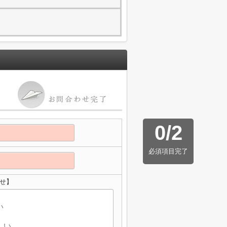
0
/
2
必須項目完了
せ】