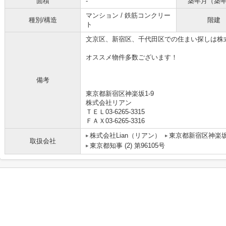
面積
-
築年月（築
マンション / 鉄筋コンクリー
種別/構造
階建
ト
文京区、新宿区、千代田区での住まい探しは株
オススメ物件多数ございます！
備考
東京都新宿区神楽坂1-9
株式会社リアン
ＴＥＬ03-6265-3315
ＦＡＸ03-6265-3316
株式会社Lian（リアン）
東京都新宿区神楽
取扱会社
東京都知事 (2) 第96105号