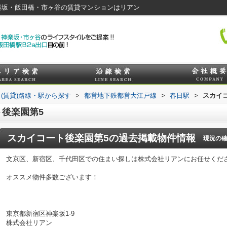
楽坂・飯田橋・市ヶ谷の賃貸マンションはリアン
(賃貸)路線・駅から探す
>
都営地下鉄都営大江戸線
>
春日駅
>
スカイ
後楽園第5
スカイコート後楽園第5
の過去掲載物件情報
現況の
文京区、新宿区、千代田区での住まい探しは株式会社リアンにお任せくだ
オススメ物件多数ございます！
東京都新宿区神楽坂1-9
株式会社リアン