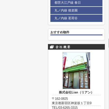
都営大江戸線 春日
丸ノ内線 後楽園
丸ノ内線 茗荷谷
おすすめ物件
株式会社Lian（リアン）
〒162-0825
東京都新宿区神楽坂１丁目9
TEL/03-6265-3315