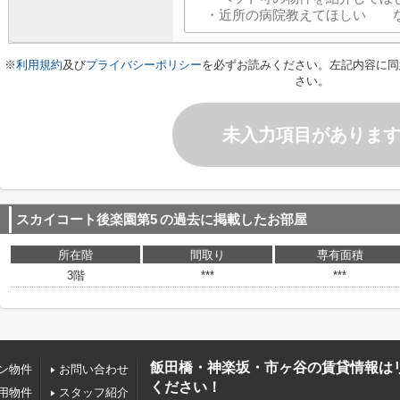
※
利用規約
及び
プライバシーポリシー
を必ずお読みください。左記内容に同
さい。
未入力項目がありま
スカイコート後楽園第5
の過去に掲載したお部屋
所在階
間取り
専有面積
3階
***
***
飯田橋・神楽坂・市ヶ谷の賃貸情報は
ン物件
お問い合わせ
ください！
用物件
スタッフ紹介