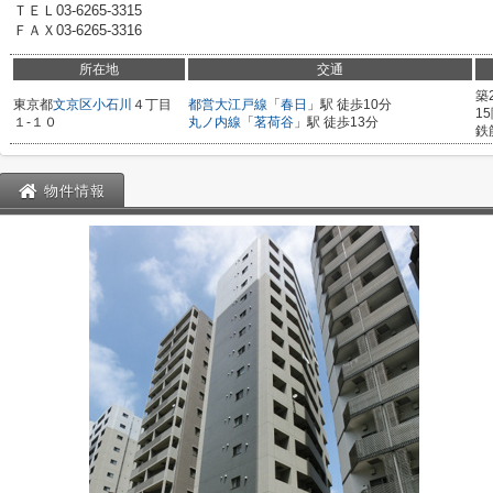
ＴＥＬ03-6265-3315
ＦＡＸ03-6265-3316
所在地
交通
築
東京都
文京区
小石川
４丁目
都営大江戸線
「
春日
」駅 徒歩10分
1
１-１０
丸ノ内線
「
茗荷谷
」駅 徒歩13分
鉄
物件情報