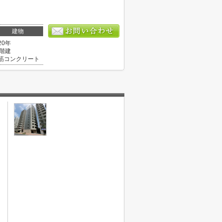
建物
20年
5階建
筋コンクリート