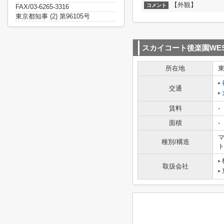
【外観】
コメント
FAX/03-6265-3316
東京都知事 (2) 第96105号
スカイコート後楽園WE
所在地
交通
賃料
-
面積
-
マ
種別/構造
取扱会社