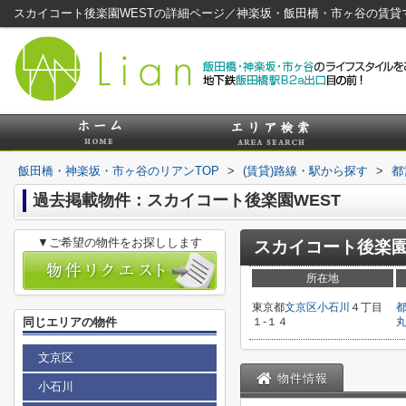
スカイコート後楽園WESTの詳細ページ／神楽坂・飯田橋・市ヶ谷の賃貸
飯田橋・神楽坂・市ヶ谷のリアンTOP
>
(賃貸)路線・駅から探す
>
都
過去掲載物件：スカイコート後楽園WEST
▼ご希望の物件をお探しします
スカイコート後楽園
所在地
東京都
文京区
小石川
４丁目
同じエリアの物件
１-１４
文京区
物件情報
小石川