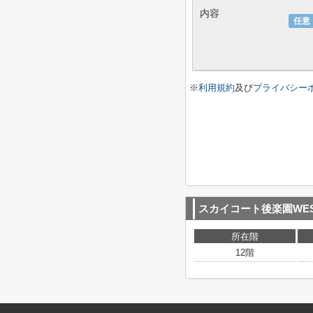
内容
任意
※
利用規約
及び
プライバシー
スカイコート後楽園WE
所在階
12階