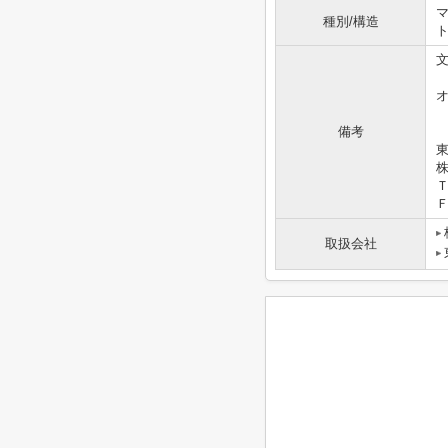
マ
種別/構造
備考
東
Ｔ
Ｆ
取扱会社