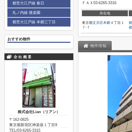
ＦＡＸ03-6265-3316
都営大江戸線 春日
丸ノ内線 後楽園
所在地
都営大江戸線 本郷三丁目
東京都
文京区
本郷
４丁目１
７-７
おすすめ物件
物件情報
株式会社Lian（リアン）
〒162-0825
東京都新宿区神楽坂１丁目9
TEL/03-6265-3315