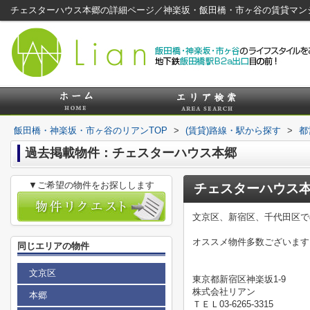
チェスターハウス本郷の詳細ページ／神楽坂・飯田橋・市ヶ谷の賃貸マン
飯田橋・神楽坂・市ヶ谷のリアンTOP
>
(賃貸)路線・駅から探す
>
都
過去掲載物件：チェスターハウス本郷
▼ご希望の物件をお探しします
チェスターハウス
文京区、新宿区、千代田区で
オススメ物件多数ございます
同じエリアの物件
文京区
東京都新宿区神楽坂1-9
株式会社リアン
本郷
ＴＥＬ03-6265-3315