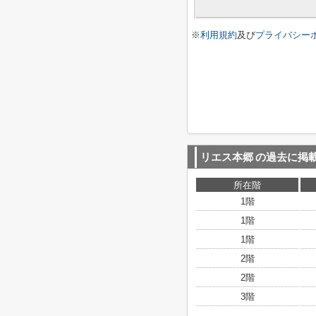
※
利用規約
及び
プライバシー
リエス本郷
の過去に掲
所在階
1階
1階
1階
2階
2階
3階