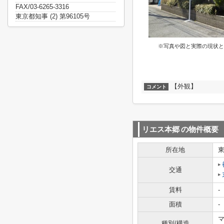
FAX/03-6265-3316
東京都知事 (2) 第96105号
※写真や図と実際の現状と
【外観】
コメント
リエス本郷
の物件概要
所在地
交通
賃料
-
面積
-
マ
種別/構造