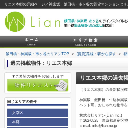
リエス本郷の詳細ページ／神楽坂・飯田橋・市ヶ谷の賃貸マンションはリ
飯田橋・神楽坂・市ヶ谷のリアンTOP
>
(賃貸)路線・駅から探す
>
都
過去掲載物件：リエス本郷
▼ご希望の物件をお探しします
リエス本郷
の過去
【リエス本郷】の最新状況確
神楽坂 飯田橋 牛込神楽坂
同じエリアの物件
ペット可、おしゃれな物件を
文京区
株式会社リアン(Lian Inc.)
〒162-0825 東京都新宿区神
本郷
E-mail: info@lian.ne.jp