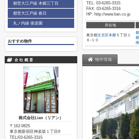
TEL: 03-6265-3315
都営大江戸線 本郷三丁目
FAX: 03-6265-3316
都営大江戸線 春日
HP: http://www.lian.co.jp
丸ノ内線 後楽園
所在地
東京都
文京区
本郷
５丁目１
６-１０
おすすめ物件
物件情報
株式会社Lian（リアン）
〒162-0825
東京都新宿区神楽坂１丁目9
TEL/03-6265-3315