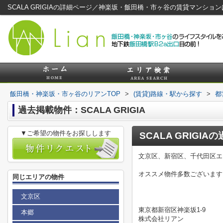
SCALA GRIGIAの詳細ページ／神楽坂・飯田橋・市ヶ谷の賃貸マンショ
飯田橋・神楽坂・市ヶ谷のリアンTOP
>
(賃貸)路線・駅から探す
>
都
過去掲載物件：SCALA GRIGIA
▼ご希望の物件をお探しします
SCALA GRIGIA
の
文京区、新宿区、千代田区エ
オススメ物件多数ございます
同じエリアの物件
文京区
東京都新宿区神楽坂1-9
本郷
株式会社リアン