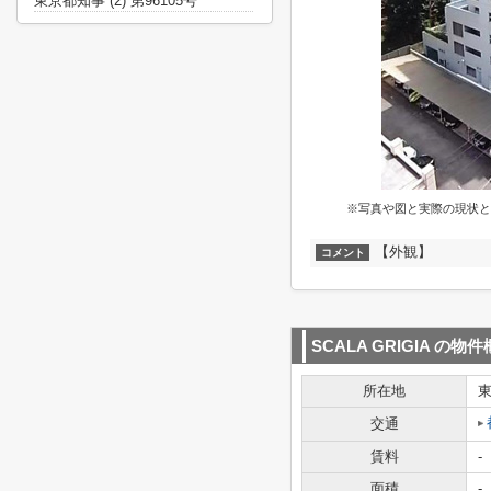
東京都知事 (2) 第96105号
※写真や図と実際の現状と
【外観】
コメント
SCALA GRIGIA
の物件
所在地
交通
賃料
-
面積
-