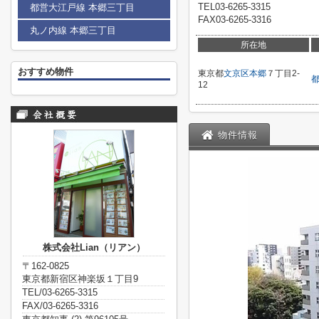
TEL03-6265-3315
都営大江戸線 本郷三丁目
FAX03-6265-3316
丸ノ内線 本郷三丁目
所在地
おすすめ物件
東京都
文京区
本郷
７丁目2-
12
物件情報
株式会社Lian（リアン）
〒162-0825
東京都新宿区神楽坂１丁目9
TEL/03-6265-3315
FAX/03-6265-3316