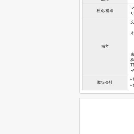
マ
種別/構造
備考
東
T
F
取扱会社