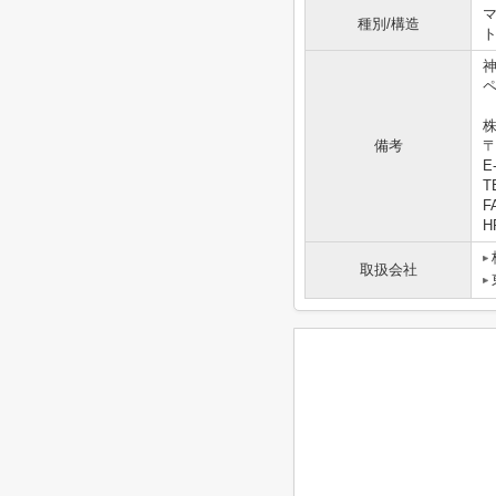
マ
種別/構造
株
備考
〒
E-
T
F
HP
取扱会社