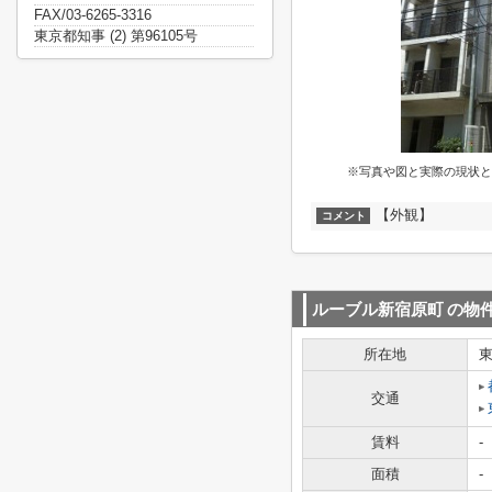
FAX/03-6265-3316
東京都知事 (2) 第96105号
※写真や図と実際の現状と
【外観】
コメント
ルーブル新宿原町
の物
所在地
交通
賃料
-
面積
-