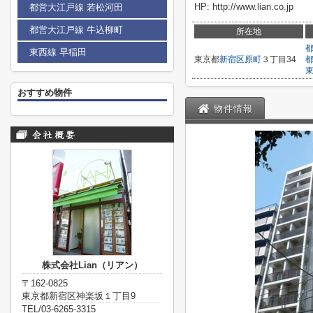
HP: http://www.lian.co.jp
都営大江戸線 若松河田
都営大江戸線 牛込柳町
所在地
東西線 早稲田
東京都
新宿区
原町
３丁目34
おすすめ物件
物件情報
株式会社Lian（リアン）
〒162-0825
東京都新宿区神楽坂１丁目9
TEL/03-6265-3315