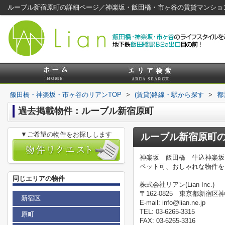
ルーブル新宿原町の詳細ページ／神楽坂・飯田橋・市ヶ谷の賃貸マンショ
飯田橋・神楽坂・市ヶ谷のリアンTOP
>
(賃貸)路線・駅から探す
>
都
過去掲載物件：ルーブル新宿原町
▼ご希望の物件をお探しします
ルーブル新宿原町
神楽坂 飯田橋 牛込神楽坂
ペット可、おしゃれな物件を
同じエリアの物件
株式会社リアン(Lian Inc.)
〒162-0825 東京都新宿区神
新宿区
E-mail: info@lian.ne.jp
TEL: 03-6265-3315
原町
FAX: 03-6265-3316