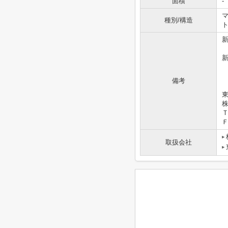
面積
-
マ
種別/構造
備考
東
Ｔ
Ｆ
取扱会社