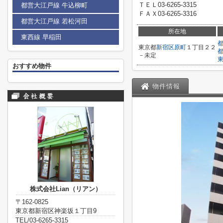
ＴＥＬ03-6265-3315
都営大江戸線 牛込柳町
ＦＡＸ03-6265-3316
都営大江戸線 若松河田
所在地
東西線 早稲田
東京都
新宿区
原町
１丁目２２
－未定
おすすめ物件
物件情報
株式会社Lian（リアン）
〒162-0825
東京都新宿区神楽坂１丁目9
TEL/03-6265-3315