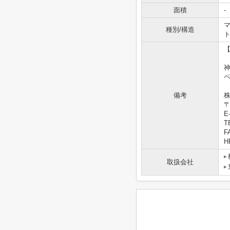
面積
-
マ
種別/構造
備考
株
〒
E-
T
F
HP
取扱会社