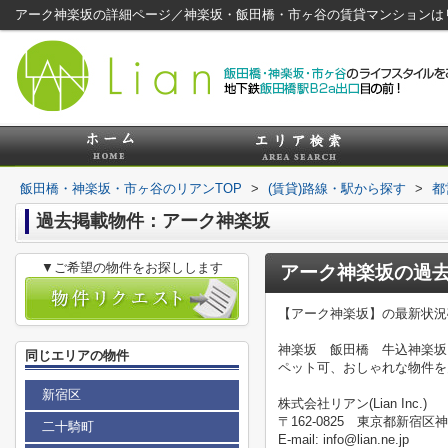
アーク神楽坂の詳細ページ／神楽坂・飯田橋・市ヶ谷の賃貸マンションは
飯田橋・神楽坂・市ヶ谷のリアンTOP
>
(賃貸)路線・駅から探す
>
都
過去掲載物件：アーク神楽坂
▼ご希望の物件をお探しします
アーク神楽坂
の過
【アーク神楽坂】の最新状況
神楽坂 飯田橋 牛込神楽坂
同じエリアの物件
ペット可、おしゃれな物件を
新宿区
株式会社リアン(Lian Inc.)
〒162-0825 東京都新宿区神
二十騎町
E-mail: info@lian.ne.jp