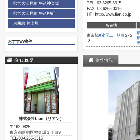
TEL: 03-6265-3315
都営大江戸線 牛込神楽坂
FAX: 03-6265-3316
都営大江戸線 牛込柳町
HP: http://www.lian.co.jp
東西線 神楽坂
所在地
東京都
新宿区
二十騎町
２-２
０
おすすめ物件
物件情報
株式会社Lian（リアン）
〒162-0825
東京都新宿区神楽坂１丁目9
TEL/03-6265-3315