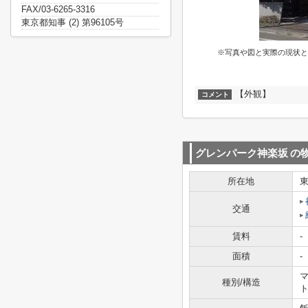
FAX/03-6265-3316
東京都知事 (2) 第96105号
※写真や図と実際の現状と
【外観】
コメント
グレンパーク神楽坂
の
所在地
交通
賃料
-
面積
-
マ
種別/構造