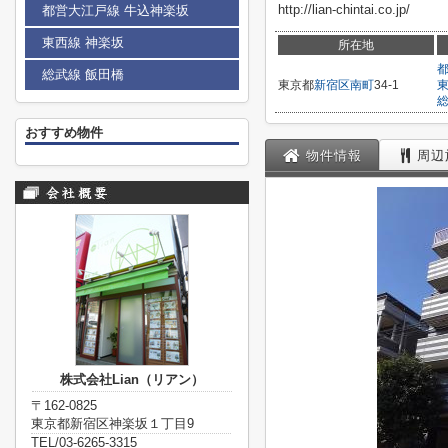
http://lian-chintai.co.jp/
都営大江戸線 牛込神楽坂
東西線 神楽坂
所在地
総武線 飯田橋
東京都
新宿区
南町
34-1
おすすめ物件
物件情報
周辺
株式会社Lian（リアン）
〒162-0825
東京都新宿区神楽坂１丁目9
TEL/03-6265-3315