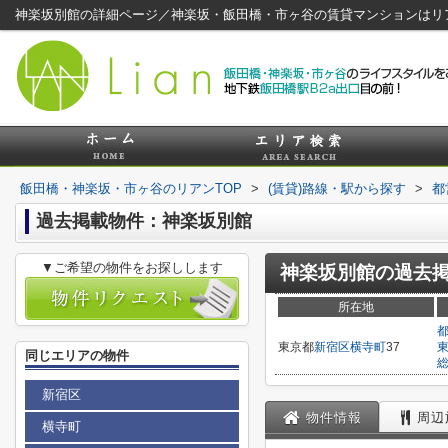
神楽坂別館の詳細ページ／神楽坂・飯田橋・市ヶ谷の賃貸マンションはリ
飯田橋・神楽坂・市ヶ谷のリアンTOP
>
(賃貸)路線・駅から探す
>
都
過去掲載物件：神楽坂別館
▼ご希望の物件をお探しします
神楽坂別館
の過去
所在地
東京都
新宿区
横寺町
37
同じエリアの物件
新宿区
物件情報
周辺
横寺町