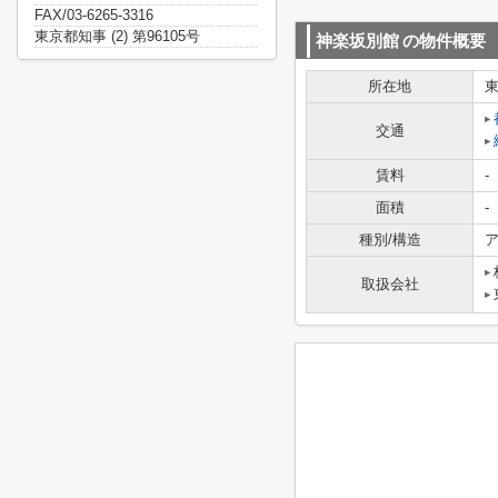
FAX/03-6265-3316
東京都知事 (2) 第96105号
神楽坂別館
の物件概要
所在地
交通
賃料
-
面積
-
種別/構造
ア
取扱会社