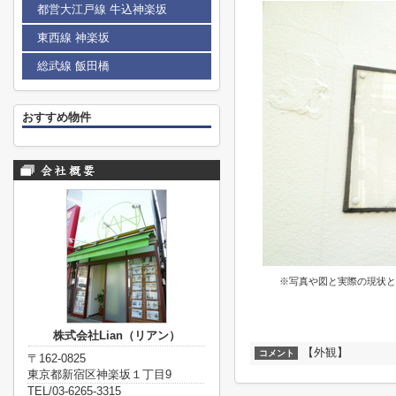
都営大江戸線 牛込神楽坂
東西線 神楽坂
総武線 飯田橋
おすすめ物件
※写真や図と実際の現状と
株式会社Lian（リアン）
【外観】
コメント
〒162-0825
東京都新宿区神楽坂１丁目9
TEL/03-6265-3315