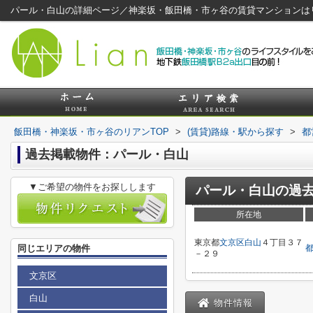
パール・白山の詳細ページ／神楽坂・飯田橋・市ヶ谷の賃貸マンションは
飯田橋・神楽坂・市ヶ谷のリアンTOP
>
(賃貸)路線・駅から探す
>
都
過去掲載物件：パール・白山
▼ご希望の物件をお探しします
パール・白山
の過
所在地
東京都
文京区
白山
４丁目３７
同じエリアの物件
－２９
文京区
白山
物件情報