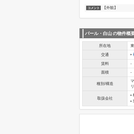
【外観】
コメント
パール・白山
の物件概
所在地
交通
賃料
-
面積
-
マ
種別/構造
取扱会社