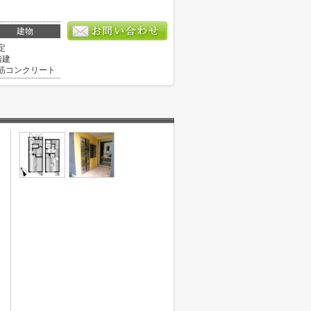
建物
定
階建
筋コンクリート