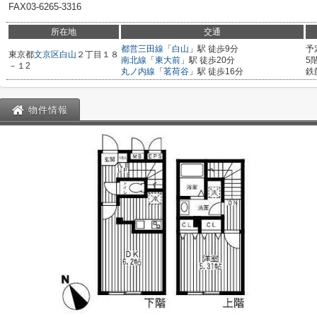
FAX03-6265-3316
所在地
交通
都営三田線
「
白山
」駅 徒歩9分
予
東京都
文京区
白山
２丁目１８
南北線
「
東大前
」駅 徒歩20分
5
－１2
丸ノ内線
「
茗荷谷
」駅 徒歩16分
鉄
物件情報