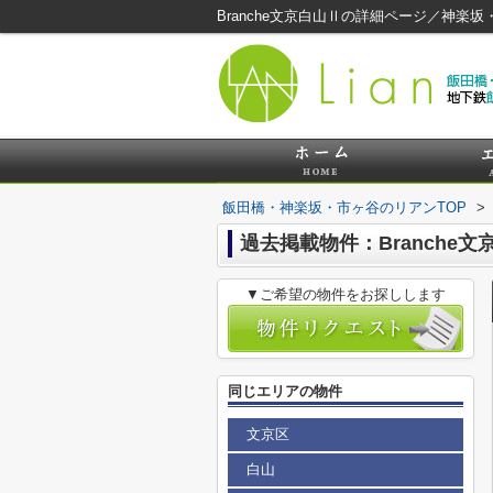
Branche文京白山Ⅱの詳細ページ／神
飯田橋・神楽坂・市ヶ谷のリアンTOP
>
過去掲載物件：Branche文
▼ご希望の物件をお探しします
同じエリアの物件
文京区
白山