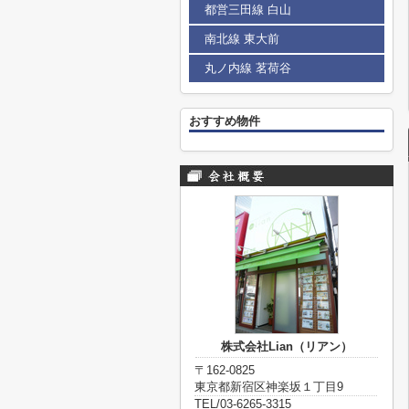
都営三田線 白山
南北線 東大前
丸ノ内線 茗荷谷
おすすめ物件
株式会社Lian（リアン）
〒162-0825
東京都新宿区神楽坂１丁目9
TEL/03-6265-3315