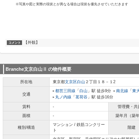
※写真や図と実際の現状とが異なる場合は現状を優先させていただきます
【外観】
コメント
Branche文京白山Ⅱ
の物件概要
所在地
東京都
文京区
白山
２丁目１８－１2
都営三田線
「
白山
」駅 徒歩9分
南北線
「
東
交通
丸ノ内線
「
茗荷谷
」駅 徒歩16分
賃料
-
管理費・共
面積
-
築年月（築
マンション / 鉄筋コンクリー
種別/構造
階建
ト