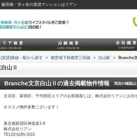
楽坂・飯田橋・市ヶ谷の賃貸マンションはリアン
(賃貸)路線・駅から探す
>
都営地下鉄都営三田線
>
白山駅
>
Branch
京白山Ⅱ
Branche文京白山Ⅱ
の過去掲載物件情報
現況の確認は
文京区、新宿区、千代田区エリアのお部屋探しは、株式会社リアンにお任
オススメ物件多数ございます！
東京都新宿区神楽坂1-9
株式会社リアン
TEL03-6265-3315